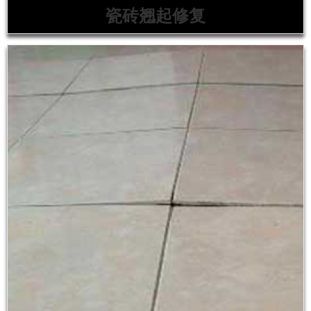
瓷砖翘起修复