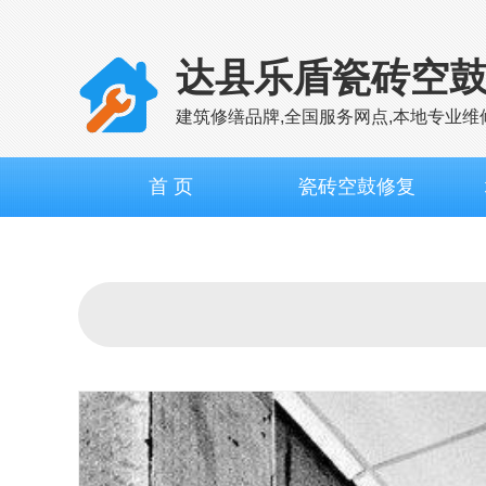
达县乐盾瓷砖空
建筑修缮品牌,全国服务网点,本地专业维
首 页
瓷砖空鼓修复