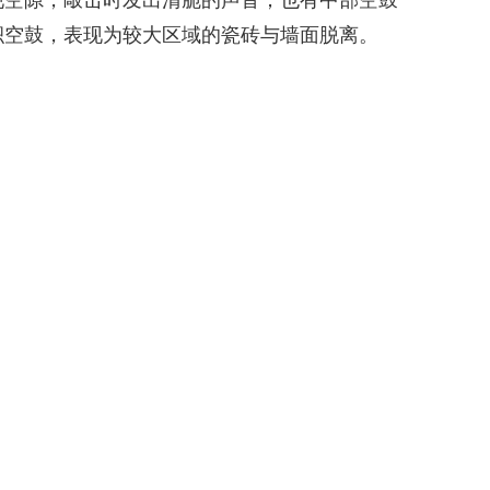
现空隙，敲击时发出清脆的声音；也有中部空鼓
积空鼓，表现为较大区域的瓷砖与墙面脱离。